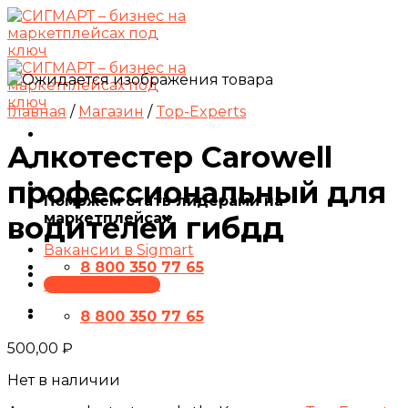
Skip
to
content
Главная
/
Магазин
/
Top-Experts
Алкотестер Carowell
профессиональный для
Поможем стать лидерами на
маркетплейсах
водителей гибдд
Вакансии в Sigmart
8 800 350 77 65
ПРЕЗЕНТАЦИЯ
8 800 350 77 65
500,00
₽
Нет в наличии