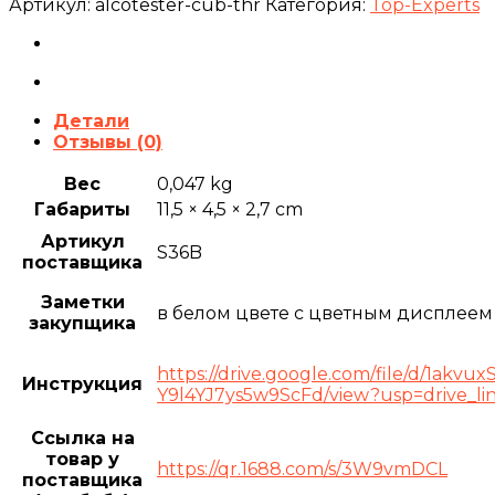
Артикул:
alcotester-cub-thr
Категория:
Top-Experts
Детали
Отзывы (0)
Вес
0,047 kg
Габариты
11,5 × 4,5 × 2,7 cm
Артикул
S36B
поставщика
Заметки
в белом цвете с цветным дисплеем
закупщика
https://drive.google.com/file/d/1akv
Инструкция
Y9l4YJ7ys5w9ScFd/view?usp=drive_li
Ссылка на
товар у
https://qr.1688.com/s/3W9vmDCL
поставщика