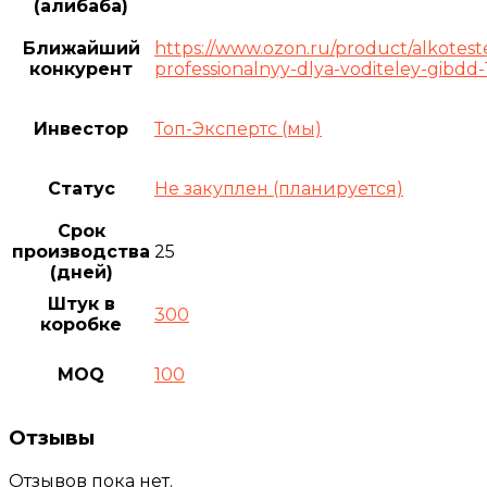
(алибаба)
Ближайший
https://www.ozon.ru/product/alkotest
конкурент
professionalnyy-dlya-voditeley-gibdd
Инвестор
Топ-Экспертс (мы)
Статус
Не закуплен (планируется)
Срок
производства
25
(дней)
Штук в
300
коробке
MOQ
100
Отзывы
Отзывов пока нет.