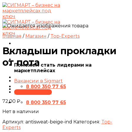
Skip
to
content
Главная
/
Магазин
/
Top-Experts
Вкладыши прокладки
от пота
Поможем стать лидерами на
маркетплейсах
Вакансии в Sigmart
8 800 350 77 65
ПРЕЗЕНТАЦИЯ
72,00
₽
8 800 350 77 65
Нет в наличии
Артикул:
antisweat-beige-ind
Категория:
Top-
Experts