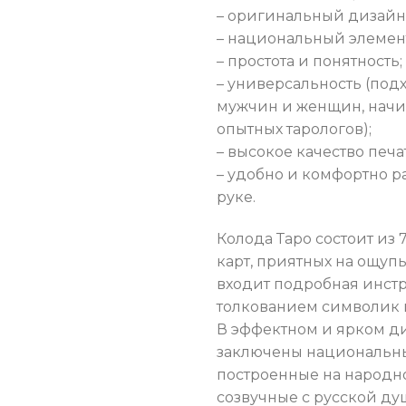
– оригинальный дизайн
– национальный элемен
– простота и понятность;
– универсальность (под
мужчин и женщин, нач
опытных тарологов);
– высокое качество печа
– удобно и комфортно р
руке.
Колода Таро состоит из 
карт, приятных на ощупь
входит подробная инст
толкованием символик 
В эффектном и ярком д
заключены национальны
построенные на народно
созвучные с русской ду