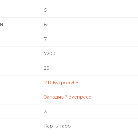
5
N
61
7
7200
25
ИП Бугров Э.Н.
Западный экспресс
3
Карты таро