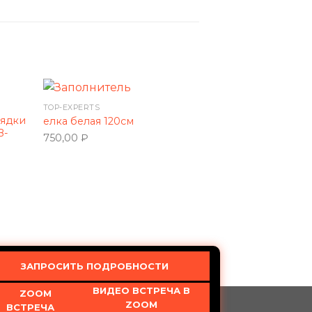
Нет в наличи
TOP-EXPERTS
рядки
елка белая 120см
TOP-EXPERTS
B-
750,00
₽
Фитолампа для
Фитосветильни
LED / Светоди
прожектор с 
569,00
₽
ЗАПРОСИТЬ ПОДРОБНОСТИ
ВИДЕО ВСТРЕЧА В
ZOOM