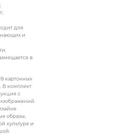
;
т;
ходит для
инающих и
ти;
азмещается в
78 картонных
. В комплект
рукция с
изображений.
изайне
е образы,
й культуре и
шой.