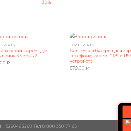
30%
EXPERTS
TOP-EXPERTS
гивающий корсет Для
Солнечная батарея для за
удения S черный
телефона, камер, GPS и US
устройств
,00
₽
579,00
₽
Н 5260483260 Тел 8 800 350 77 65