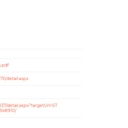
s.pdf
70/detail.aspx
037/detail.aspx?targetUrl=ST
2348910/