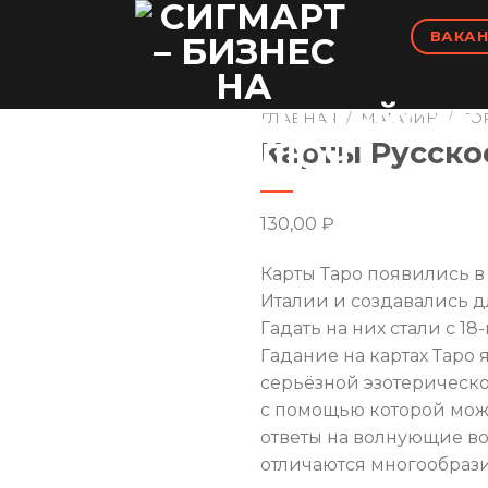
ВАКАН
ГЛАВНАЯ
/
МАГАЗИН
/
TO
Карты Русско
130,00
₽
Карты Таро появились в 
Италии и создавались д
Гадать на них стали с 18-
Гадание на картах Таро 
серьёзной эзотерическо
с помощью которой мож
ответы на волнующие во
отличаются многообраз