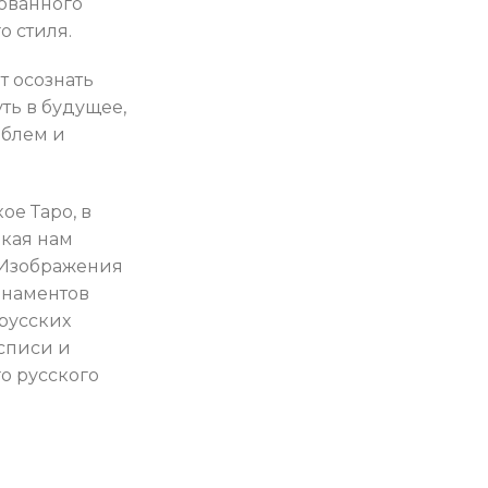
ованного
о стиля.
т осознать
ть в будущее,
облем и
ое Таро, в
зкая нам
 Изображения
рнаментов
русских
списи и
го русского