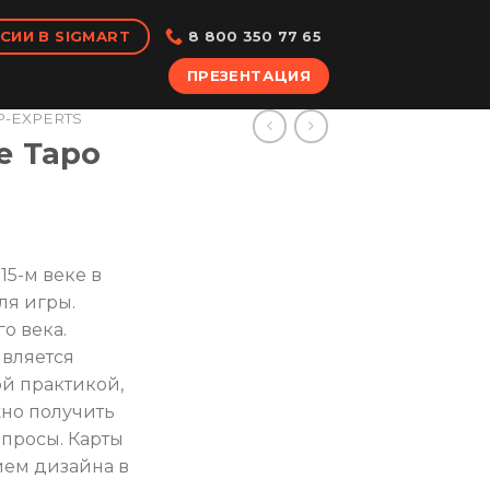
СИИ В SIGMART
8 800 350 77 65
ПРЕЗЕНТАЦИЯ
P-EXPERTS
е Таро
15-м веке в
ля игры.
го века.
является
й практикой,
но получить
просы. Карты
ием дизайна в