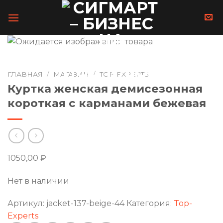
Skip
to
content
ГЛАВНАЯ
/
МАГАЗИН
/
TOP-EXPERTS
Куртка женская демисезонная
короткая с карманами бежевая
1050,00
₽
Нет в наличии
Артикул:
jacket-137-beige-44
Категория:
Top-
Experts