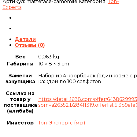
Артикул:
matteface-camomile
Категория:
Top-
Experts
Детали
Отзывы (0)
Вес
0,063 kg
Габариты
10 × 8 × 3 cm
Заметки
Набор из 4 коррбрчек (одинковые с 
закупщика
каждой по 100 салфетов
Ссылка на
товар у
https://detail.1688.com/offer/643862999
поставщика
spm=a26352.b28411319.offerlist.5.3b9a1
(алибаба)
Инвестор
Топ-Экспертс (мы)