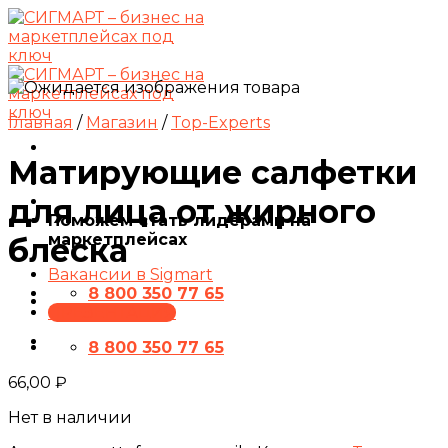
Skip
to
content
Главная
/
Магазин
/
Top-Experts
Матирующие салфетки
для лица от жирного
Поможем стать лидерами на
маркетплейсах
блеска
Вакансии в Sigmart
8 800 350 77 65
ПРЕЗЕНТАЦИЯ
8 800 350 77 65
66,00
₽
Нет в наличии