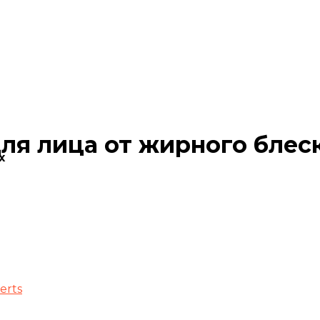
я лица от жирного блес
х
erts