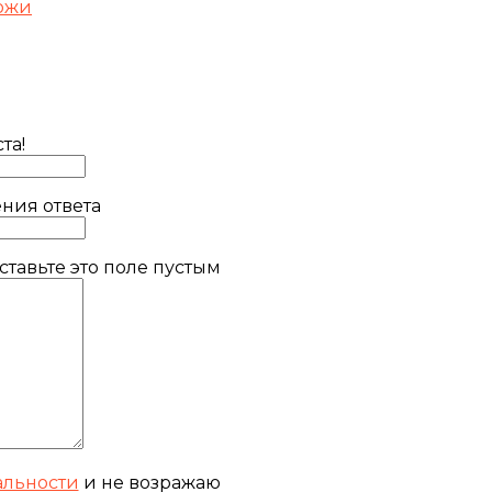
кожи
та!
ния ответа
тавьте это поле пустым
льности
и не возражаю