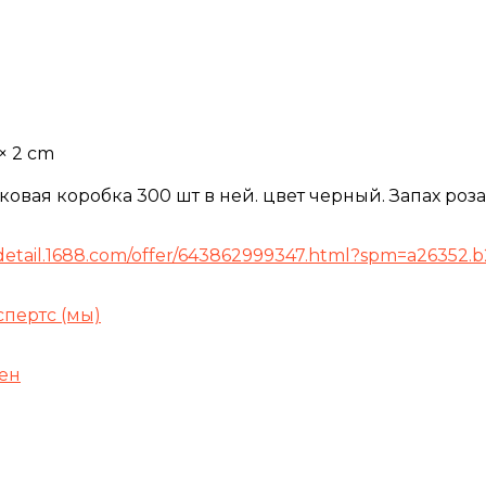
 × 2 cm
ковая коробка 300 шт в ней. цвет черный. Запах роза
/detail.1688.com/offer/643862999347.html?spm=a26352.b2
спертс (мы)
ен