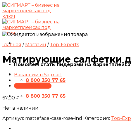
Skip
to
content
Главная
/
Магазин
/
Top-Experts
Матирующие салфетки дл
Поможем стать лидерами на маркетплейса
Вакансии в Sigmart
8 800 350 77 65
ПРЕЗЕНТАЦИЯ
8 800 350 77 65
67,00
₽
Нет в наличии
Артикул:
matteface-case-rose-ind
Категория:
Top-Exp