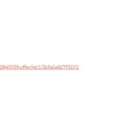
8411319.offerlist.5.3b9a1e627f3D12