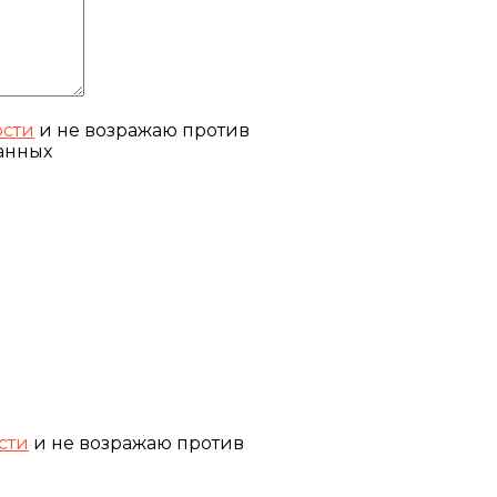
ости
и не возражаю против
анных
сти
и не возражаю против