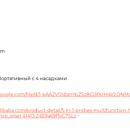
 cm
Портативный с 4 насадками
e.google.com/file/d/1-pAA2V0ldqnYpZ5z8OJifKrH4V2QNM
alibaba.com/product-detail/5-in-1-probes-multifunctio
op_plser.41413.2.659a69ffoC7SLc