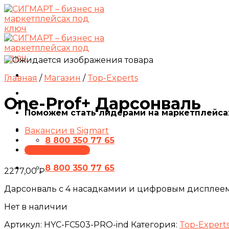
Skip
to
content
Главная
/
Магазин
/
Top-Experts
One-Prof+ Дарсонваль
Поможем стать лидерами на маркетплейса
Вакансии в Sigmart
8 800 350 77 65
ПРЕЗЕНТАЦИЯ
8 800 350 77 65
2277,00
₽
Дарсонваль с 4 насадкамии и цифровым дисплее
Нет в наличии
Артикул:
HYC-FC503-PRO-ind
Категория:
Top-Expert