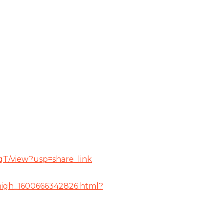
qT/view?usp=share_link
n-high_1600666342826.html?