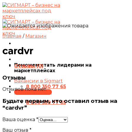
Skip
to
content
Главная
/
Магазин
cardvr
Поможем стать лидерами на
Отзывы (0)
маркетплейсах
Отзывы
Вакансии в Sigmart
8 800 350 77 65
Отзывов пока нет.
ПРЕЗЕНТАЦИЯ
Будьте первым, кто оставил отзыв на
8 800 350 77 65
“cardvr”
Ваша оценка
*
Ваш отзыв
*