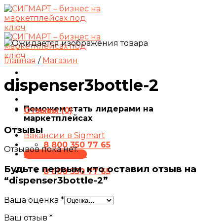
Skip
to
content
Главная
/
Магазин
dispenser3bottle-2
Поможем стать лидерами на
Отзывы (0)
маркетплейсах
Отзывы
Вакансии в Sigmart
8 800 350 77 65
Отзывов пока нет.
ПРЕЗЕНТАЦИЯ
Будьте первым, кто оставил отзыв на
8 800 350 77 65
“dispenser3bottle-2”
Ваша оценка
*
Ваш отзыв
*