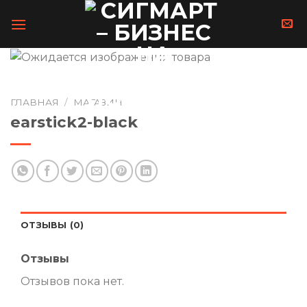
Skip
to
content
ГЛАВНАЯ
/
МАГАЗИН
earstick2-black
ОТЗЫВЫ (0)
Отзывы
Отзывов пока нет.