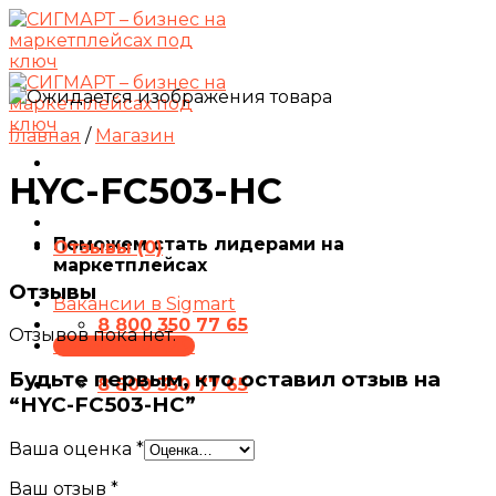
Skip
to
content
Главная
/
Магазин
HYC-FC503-HC
Поможем стать лидерами на
Отзывы (0)
маркетплейсах
Отзывы
Вакансии в Sigmart
8 800 350 77 65
Отзывов пока нет.
ПРЕЗЕНТАЦИЯ
Будьте первым, кто оставил отзыв на
8 800 350 77 65
“HYC-FC503-HC”
Ваша оценка
*
Ваш отзыв
*