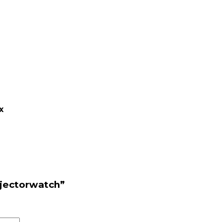
х
jectorwatch”