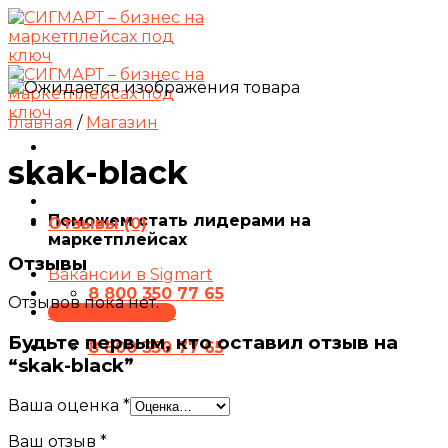
Skip
to
content
Главная
/
Магазин
skak-black
Поможем стать лидерами на
Отзывы (0)
маркетплейсах
Отзывы
Вакансии в Sigmart
8 800 350 77 65
Отзывов пока нет.
ПРЕЗЕНТАЦИЯ
Будьте первым, кто оставил отзыв на
8 800 350 77 65
“skak-black”
Ваша оценка
*
Ваш отзыв
*