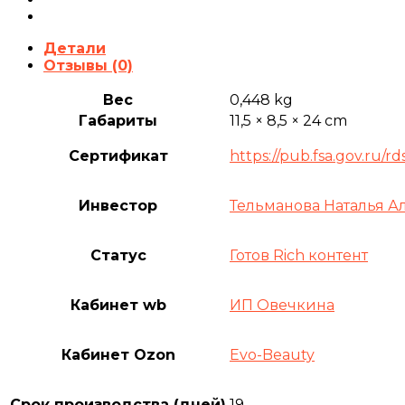
Детали
Отзывы (0)
Вес
0,448 kg
Габариты
11,5 × 8,5 × 24 cm
Сертификат
https://pub.fsa.gov.ru/
Инвестор
Тельманова Наталья А
Статус
Готов Rich контент
Кабинет wb
ИП Овечкина
Кабинет Ozon
Evo-Beauty
Срок производства (дней)
19