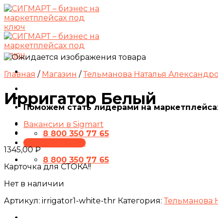
Skip
to
content
Главная
/
Магазин
/
Тельманова Наталья Александр
Ирригатор Белый
Поможем стать лидерами на маркетплейса
Вакансии в Sigmart
8 800 350 77 65
ПРЕЗЕНТАЦИЯ
1345,00
₽
8 800 350 77 65
Карточка для СТОКА!!
Нет в наличии
Артикул:
irrigator1-white-thr
Категория:
Тельманова 