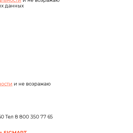
льности
и не возражаю
ых данных
ности
и не возражаю
 Тел 8 800 350 77 65
с SIGMART