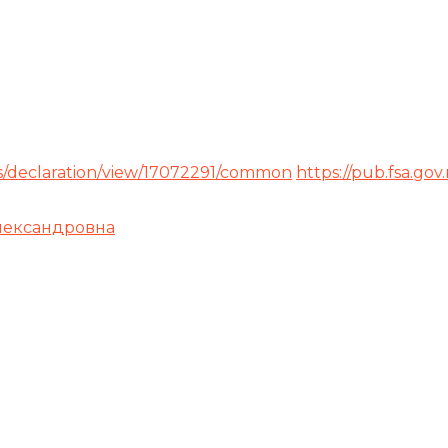
rds/declaration/view/17072291/common
https://pub.fsa.go
лександровна