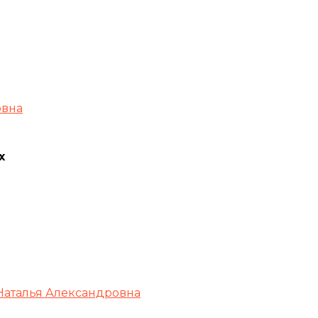
овна
х
Наталья Александровна